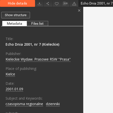
Hide details
Echo Dnia 2001, nr 7 
Show structure
Metadata
Files list
Title:
Echo Dnia 2001, nr 7 (Kieleckie)
Publisher:
Kieleckie Wydaw. Prasowe RSW "Prasa"
Place of publishing:
Kielce
Date:
2001.01.09
Subject and Keywords:
czasopisma regionalne
;
dzienniki