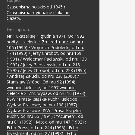
subject:
Czasopisma polskie-od 1945 r.
;
Czasopisma regionalne i lokalne.
;
Gazety.
Description:
Nr 1 ukazał się 1 grudnia 1971. Od 1992
podtyt. : kieleckie. Zm. red. nacz. od nru
106 (1990) / Wojciech Podolecki, od nru
174 (1990) / Jerzy Chrobot, od nru 169
(1991) / Waldemar Pacławski, od nru 138
(1992) / Jerzy Gierszewski, od nru 218
(1992) / Jerzy Chrobot, od nru 228 (1995)
/ Andrzej Załucki, od nru 230 (2000) /
Stanisław Wróbel. Od nru 92 (1994)
wydanie kieleckie, od 1997 wydanie
kieleckie 2. Zm. wydaw. od nru 16 (1973) :
RSW "Prasa-Książka-Ruch" Kieleckie
Wydaw. Prasowe, od nru 198 (1987) :
Wydaw. Prasowe RSW "Prasa-Książka-
Ruch", od nru 65 (1991) : "Acumen", od
nru 81 (1992) : Mitex, od nru 147 (1992) :
Echo Press, od nru 244 (1996) : Echo
Investment, od nru 27 (1998) : Echo