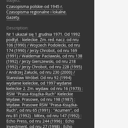
subject:
Czasopisma polskie-od 1945 r.
;
Czasopisma regionalne i lokalne.
;
Gazety.
Description:
Nr 1 ukazał się 1 grudnia 1971. Od 1992
podtyt. : kieleckie. Zm. red. nacz. od nru
106 (1990) / Wojciech Podolecki, od nru
174 (1990) / Jerzy Chrobot, od nru 169
(1991) / Waldemar Pacławski, od nru 138
(1992) / Jerzy Gierszewski, od nru 218
(1992) / Jerzy Chrobot, od nru 228 (1995)
/ Andrzej Załucki, od nru 230 (2000) /
Stanisław Wróbel. Od nru 92 (1994)
wydanie kieleckie, od 1997 wydanie
kieleckie 2. Zm. wydaw. od nru 16 (1973) :
RSW "Prasa-Książka-Ruch" Kieleckie
Wydaw. Prasowe, od nru 198 (1987) :
Wydaw. Prasowe RSW "Prasa-Książka-
Ruch", od nru 65 (1991) : "Acumen", od
nru 81 (1992) : Mitex, od nru 147 (1992) :
Echo Press, od nru 244 (1996) : Echo
Investment, od nru 27 (1998) : Echo