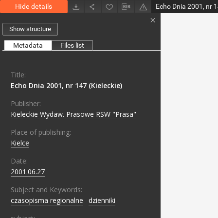
Hide details
Echo Dnia 2001, nr 1
Show structure
Metadata
Files list
Title:
Echo Dnia 2001, nr 147 (Kieleckie)
Publisher:
Kieleckie Wydaw. Prasowe RSW "Prasa"
Place of publishing:
Kielce
Date:
2001.06.27
Subject and Keywords:
czasopisma regionalne
;
dzienniki