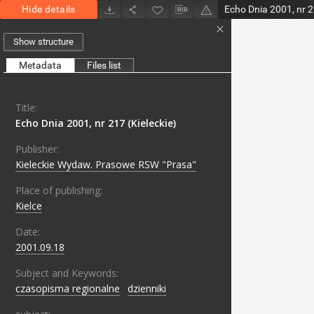
Hide details
Echo Dnia 2001, nr 2
Show structure
Metadata
Files list
Title:
Echo Dnia 2001, nr 217 (Kieleckie)
Publisher:
Kieleckie Wydaw. Prasowe RSW "Prasa"
Place of publishing:
Kielce
Date:
2001.09.18
Subject and Keywords:
czasopisma regionalne
;
dzienniki