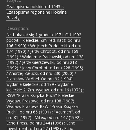
subject:
Czasopisma polskie-od 1945 r.
;
Czasopisma regionalne i lokalne.
;
Gazety.
Description:
Nr 1 ukazał się 1 grudnia 1971. Od 1992
podtyt. : kieleckie. Zm. red. nacz. od nru
106 (1990) / Wojciech Podolecki, od nru
174 (1990) / Jerzy Chrobot, od nru 169
(1991) / Waldemar Pacławski, od nru 138
(1992) / Jerzy Gierszewski, od nru 218
(1992) / Jerzy Chrobot, od nru 228 (1995)
/ Andrzej Załucki, od nru 230 (2000) /
Stanisław Wróbel. Od nru 92 (1994)
wydanie kieleckie, od 1997 wydanie
kieleckie 2. Zm. wydaw. od nru 16 (1973) :
RSW "Prasa-Książka-Ruch" Kieleckie
Wydaw. Prasowe, od nru 198 (1987) :
Wydaw. Prasowe RSW "Prasa-Książka-
Ruch", od nru 65 (1991) : "Acumen", od
nru 81 (1992) : Mitex, od nru 147 (1992) :
Echo Press, od nru 244 (1996) : Echo
Investment, od nru 27 (1998) : Echo