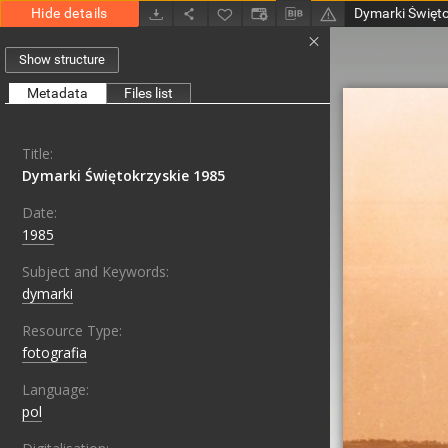
Hide details
Dymarki Święto
Show structure
Metadata
Files list
Title:
Dymarki Świętokrzyskie 1985
Date:
1985
Subject and Keywords:
dymarki
Resource Type:
fotografia
Language:
pol