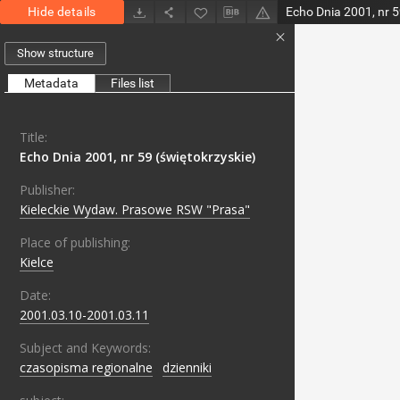
Hide details
Echo Dnia 2001, nr 5
Show structure
Metadata
Files list
Title:
Echo Dnia 2001, nr 59 (świętokrzyskie)
Publisher:
Kieleckie Wydaw. Prasowe RSW "Prasa"
Place of publishing:
Kielce
Date:
2001.03.10-2001.03.11
Subject and Keywords:
czasopisma regionalne
;
dzienniki