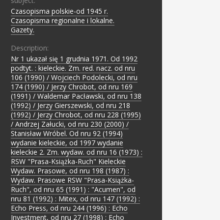
subject:
Czasopisma polskie-od 1945 r.
;
Czasopisma regionalne i lokalne.
;
Gazety.
Description:
Nr 1 ukazał się 1 grudnia 1971. Od 1992
podtyt. : kieleckie. Zm. red. nacz. od nru
106 (1990) / Wojciech Podolecki, od nru
174 (1990) / Jerzy Chrobot, od nru 169
(1991) / Waldemar Pacławski, od nru 138
(1992) / Jerzy Gierszewski, od nru 218
(1992) / Jerzy Chrobot, od nru 228 (1995)
/ Andrzej Załucki, od nru 230 (2000) /
Stanisław Wróbel. Od nru 92 (1994)
wydanie kieleckie, od 1997 wydanie
kieleckie 2. Zm. wydaw. od nru 16 (1973) :
RSW "Prasa-Książka-Ruch" Kieleckie
Wydaw. Prasowe, od nru 198 (1987) :
Wydaw. Prasowe RSW "Prasa-Książka-
Ruch", od nru 65 (1991) : "Acumen", od
nru 81 (1992) : Mitex, od nru 147 (1992) :
Echo Press, od nru 244 (1996) : Echo
Investment, od nru 27 (1998) : Echo