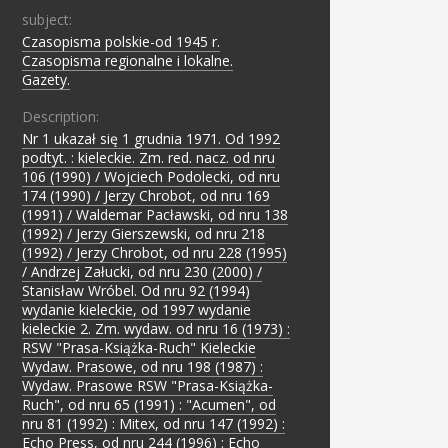
subject:
Czasopisma polskie-od 1945 r.
;
Czasopisma regionalne i lokalne.
;
Gazety.
Description:
Nr 1 ukazał się 1 grudnia 1971. Od 1992
podtyt. : kieleckie. Zm. red. nacz. od nru
106 (1990) / Wojciech Podolecki, od nru
174 (1990) / Jerzy Chrobot, od nru 169
(1991) / Waldemar Pacławski, od nru 138
(1992) / Jerzy Gierszewski, od nru 218
(1992) / Jerzy Chrobot, od nru 228 (1995)
/ Andrzej Załucki, od nru 230 (2000) /
Stanisław Wróbel. Od nru 92 (1994)
wydanie kieleckie, od 1997 wydanie
kieleckie 2. Zm. wydaw. od nru 16 (1973) :
RSW "Prasa-Książka-Ruch" Kieleckie
Wydaw. Prasowe, od nru 198 (1987) :
Wydaw. Prasowe RSW "Prasa-Książka-
Ruch", od nru 65 (1991) : "Acumen", od
nru 81 (1992) : Mitex, od nru 147 (1992) :
Echo Press, od nru 244 (1996) : Echo