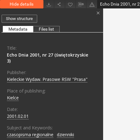
Hide details
Echo Dnia 2001, nr 2
Show structure
Metadata
Files list
Title:
Echo Dnia 2001, nr 27 (świętokrzyskie
3)
Publisher:
Kieleckie Wydaw. Prasowe RSW "Prasa"
Place of publishing:
Kielce
Date:
2001.02.01
Subject and Keywords:
czasopisma regionalne
;
dzienniki