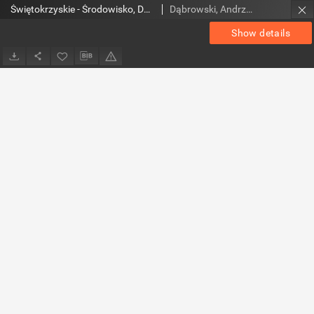
Świętokrzyskie - Środowisko, Dziedzictwo Kulturowe, Edukacja Regionalna, nr 31 (35)
Dąbrowski, Andrzej. Red.; Osiecki, Jerzy. Red.
Show details