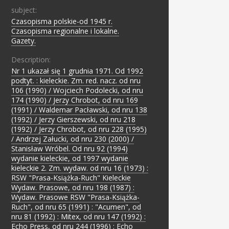
subject:
Czasopisma polskie-od 1945 r.
;
Czasopisma regionalne i lokalne.
;
Gazety.
Description:
Nr 1 ukazał się 1 grudnia 1971. Od 1992
podtyt. : kieleckie. Zm. red. nacz. od nru
106 (1990) / Wojciech Podolecki, od nru
174 (1990) / Jerzy Chrobot, od nru 169
(1991) / Waldemar Pacławski, od nru 138
(1992) / Jerzy Gierszewski, od nru 218
(1992) / Jerzy Chrobot, od nru 228 (1995)
/ Andrzej Załucki, od nru 230 (2000) /
Stanisław Wróbel. Od nru 92 (1994)
wydanie kieleckie, od 1997 wydanie
kieleckie 2. Zm. wydaw. od nru 16 (1973) :
RSW "Prasa-Książka-Ruch" Kieleckie
Wydaw. Prasowe, od nru 198 (1987) :
Wydaw. Prasowe RSW "Prasa-Książka-
Ruch", od nru 65 (1991) : "Acumen", od
nru 81 (1992) : Mitex, od nru 147 (1992) :
Echo Press, od nru 244 (1996) : Echo