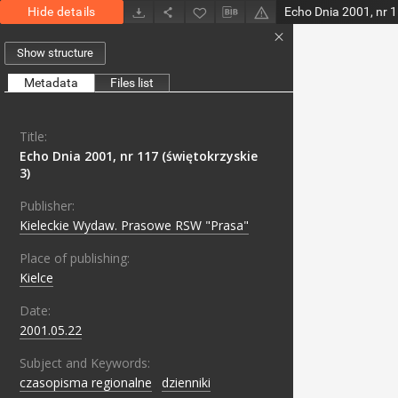
Hide details
Echo Dnia 2001, nr 1
Show structure
Metadata
Files list
Title:
Echo Dnia 2001, nr 117 (świętokrzyskie
3)
Publisher:
Kieleckie Wydaw. Prasowe RSW "Prasa"
Place of publishing:
Kielce
Date:
2001.05.22
Subject and Keywords:
czasopisma regionalne
;
dzienniki