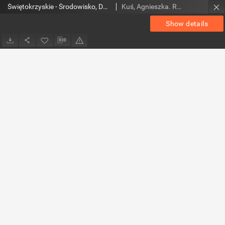
Świętokrzyskie - Środowisko, Dziedzictwo Kulturowe, Edukacja Regionalna, nr 35 (39)
Kuś, Agnieszka. Red.
Show details