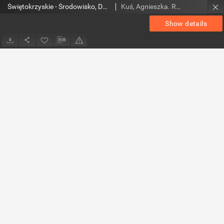
Świętokrzyskie - Środowisko, Dziedzictwo Kulturowe, Edukacja Regionalna, nr 35 (39)
Kuś, Agnieszka. Red.
Show details