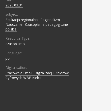
2025.03.31
subject:
Edukacja regionalna
;
Regionalizm
;
Nauczanie
;
Czasopisma pedagogiczne
polskie
Resource Type:
czasopismo
Language:
pol
Digitalisation:
Pracownia Działu Digitalizacji i Zbiorów
Cyfrowych WBP Kielce.