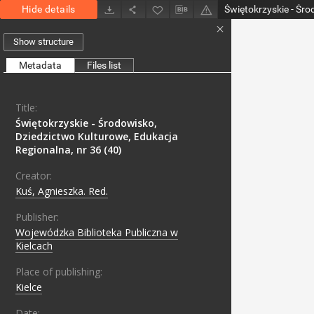
Hide details
Show structure
Metadata
Files list
Title:
Świętokrzyskie - Środowisko,
Dziedzictwo Kulturowe, Edukacja
Regionalna, nr 36 (40)
Creator:
Kuś, Agnieszka. Red.
Publisher:
Wojewódzka Biblioteka Publiczna w
Kielcach
Place of publishing:
Kielce
Date: