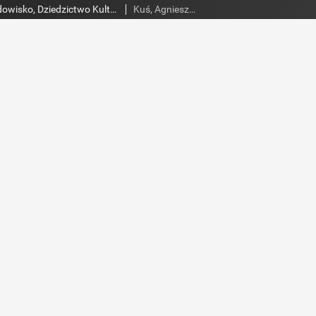
Świętokrzyskie - Środowisko, Dziedzictwo Kulturowe, Edukacja Regionalna, nr 36 (40)
Kuś, Agnieszka. Red.