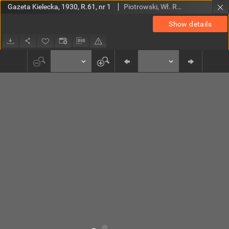
Gazeta Kielecka, 1930, R.61, nr 1
Piotrowski, Wł. Red.
Show details