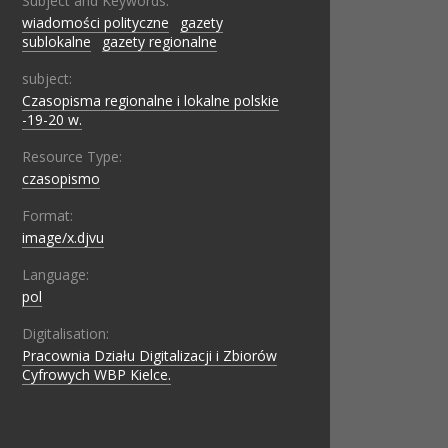
Subject and Keywords:
wiadomości polityczne
;
gazety
sublokalne
;
gazety regionalne
subject:
Czasopisma regionalne i lokalne polskie
-19-20 w.
Resource Type:
czasopismo
Format:
image/x.djvu
Language:
pol
Digitalisation:
Pracownia Działu Digitalizacji i Zbiorów
Cyfrowych WBP Kielce.