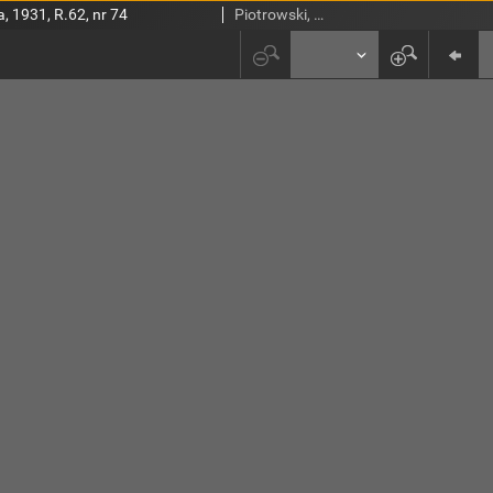
, 1931, R.62, nr 74
Piotrowski, Wł. Red.