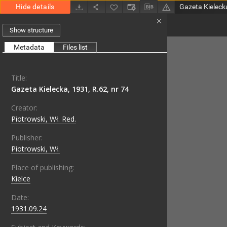
Hide details
Gazeta Kielecka
Show structure
Metadata
Files list
Title:
Gazeta Kielecka, 1931, R.62, nr 74
Creator:
Piotrowski, Wł. Red.
Publisher:
Piotrowski, Wł.
Place of publishing:
Kielce
Date:
1931.09.24