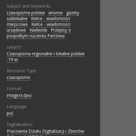
Subject and Keywords:
czasopisma polskie
;
anonse
;
gazety
sublokalne
;
Kielce - wiadomości
miejscowe
;
Kielce - wiadomości
urzędowe
;
Nadwiśle
;
Przepisy o
pospolitym ruszeniu Państwa
subject:
Czasopisma regionalne i lokalne polskie
-19 w.
Resource Type:
czasopismo
Format:
image/x.djvu
Language:
pol.
Digitalisation:
Pracownia Działu Digitalizacji i Zbiorów