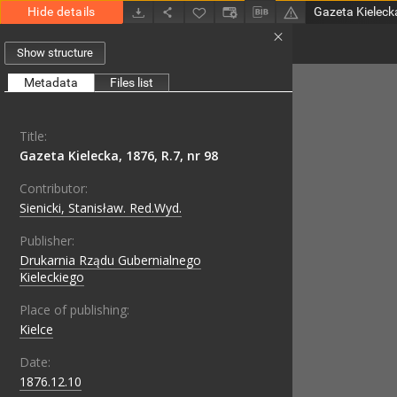
Hide details
Gazeta Kielecka
Show structure
Metadata
Files list
Title:
Gazeta Kielecka, 1876, R.7, nr 98
Contributor:
Sienicki, Stanisław. Red.Wyd.
Publisher:
Drukarnia Rządu Gubernialnego
Kieleckiego
Place of publishing:
Kielce
Date:
1876.12.10