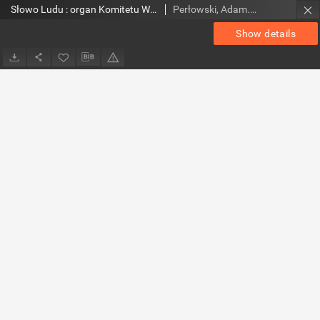
Słowo Ludu : organ Komitetu Wojewódzkiego Polskiej Zjednoczonej Partii Robotniczej, 1952, R.4, nr 221
Perłowski, Adam. Red.
Show details