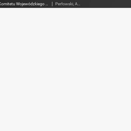
Słowo Ludu : organ Komitetu Wojewódzkiego Polskiej Zjednoczonej Partii Robotniczej, 1985, R.XXXVI, nr 162
Perłowski, Adam. Red.