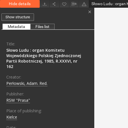
Hide details
Show structure
Metadata
Files list
Title:
Słowo Ludu : organ Komitetu
Wojewódzkiego Polskiej Zjednoczonej
Partii Robotniczej, 1985, R.XXXVI, nr
162
Creator:
Perłowski, Adam. Red.
Publisher:
RSW "Prasa"
Place of publishing:
Kielce
Date: