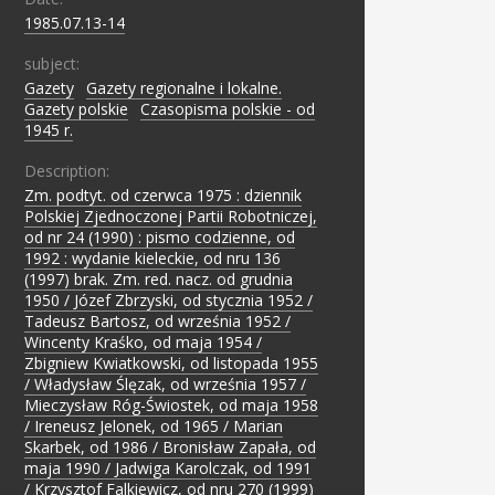
1985.07.13-14
subject:
Gazety
;
Gazety regionalne i lokalne.
;
Gazety polskie
;
Czasopisma polskie - od
1945 r.
Description:
Zm. podtyt. od czerwca 1975 : dziennik
Polskiej Zjednoczonej Partii Robotniczej,
od nr 24 (1990) : pismo codzienne, od
1992 : wydanie kieleckie, od nru 136
(1997) brak. Zm. red. nacz. od grudnia
1950 / Józef Zbrzyski, od stycznia 1952 /
Tadeusz Bartosz, od września 1952 /
Wincenty Kraśko, od maja 1954 /
Zbigniew Kwiatkowski, od listopada 1955
/ Władysław Ślęzak, od września 1957 /
Mieczysław Róg-Świostek, od maja 1958
/ Ireneusz Jelonek, od 1965 / Marian
Skarbek, od 1986 / Bronisław Zapała, od
maja 1990 / Jadwiga Karolczak, od 1991
/ Krzysztof Falkiewicz, od nru 270 (1999)