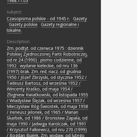
1988.11.03
subject:
Czasopisma polskie - od 1945 r.
;
Gazety
;
Gazety polskie
;
Gazety regionalne i
lokalne.
Description:
Zm. podtyt. od czerwca 1975 : dziennik
Polskiej Zjednoczonej Partii Robotniczej,
od nr 24 (1990) : pismo codzienne, od
1992 : wydanie kieleckie, od nru 136
(1997) brak. Zm. red. nacz. od grudnia
1950 / Józef Zbrzyski, od stycznia 1952 /
Tadeusz Bartosz, od września 1952 /
Wincenty Kraśko, od maja 1954 /
Zbigniew Kwiatkowski, od listopada 1955
/ Władysław Ślęzak, od września 1957 /
Mieczysław Róg-Świostek, od maja 1958
/ Ireneusz Jelonek, od 1965 / Marian
Skarbek, od 1986 / Bronisław Zapała, od
maja 1990 / Jadwiga Karolczak, od 1991
/ Krzysztof Falkiewicz, od nru 270 (1999)
/ Bogdan Białek. Zm. wydaw. od lutego