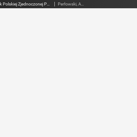
Słowo Ludu : dziennik Polskiej Zjednoczonej Partii Robotniczej, 1988 R.XXXIX, nr 255
Perłowski, Adam. Red.