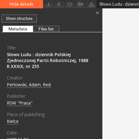
Hide details
Show structure
Metadata
Files list
Title:
Słowo Ludu : dziennik Polskiej
Zjednoczonej Partii Robotniczej, 1988
R.XXXIX, nr 255
Creator:
Perłowski, Adam. Red.
Publisher:
RSW "Prasa"
Place of publishing:
Kielce
Date: