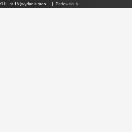
Słowo Ludu,1992 R.XLIII, nr 16 (wydanie radomskie)
Perłowski, Adam. Red.