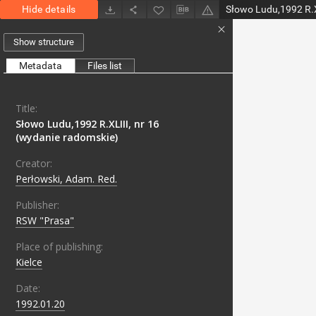
Hide details
Show structure
Metadata
Files list
Title:
Słowo Ludu,1992 R.XLIII, nr 16
(wydanie radomskie)
Creator:
Perłowski, Adam. Red.
Publisher:
RSW "Prasa"
Place of publishing:
Kielce
Date:
1992.01.20