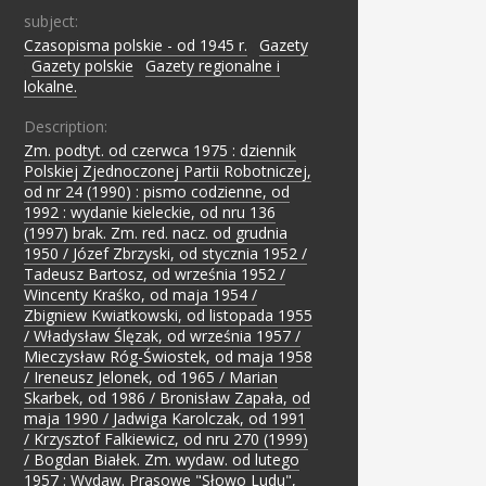
subject:
Czasopisma polskie - od 1945 r.
;
Gazety
;
Gazety polskie
;
Gazety regionalne i
lokalne.
Description:
Zm. podtyt. od czerwca 1975 : dziennik
Polskiej Zjednoczonej Partii Robotniczej,
od nr 24 (1990) : pismo codzienne, od
1992 : wydanie kieleckie, od nru 136
(1997) brak. Zm. red. nacz. od grudnia
1950 / Józef Zbrzyski, od stycznia 1952 /
Tadeusz Bartosz, od września 1952 /
Wincenty Kraśko, od maja 1954 /
Zbigniew Kwiatkowski, od listopada 1955
/ Władysław Ślęzak, od września 1957 /
Mieczysław Róg-Świostek, od maja 1958
/ Ireneusz Jelonek, od 1965 / Marian
Skarbek, od 1986 / Bronisław Zapała, od
maja 1990 / Jadwiga Karolczak, od 1991
/ Krzysztof Falkiewicz, od nru 270 (1999)
/ Bogdan Białek. Zm. wydaw. od lutego
1957 : Wydaw. Prasowe "Słowo Ludu",