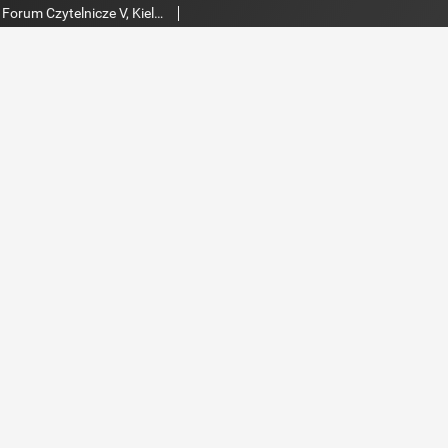
Biblioteka: tu i teraz : Forum Czytelnicze V, Kielce 24-27 maja 1998