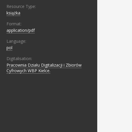
Resource Type:
książka
Format:
application/pdf
Language:
pol
Digitalisation:
Pracownia Działu Digitalizacji i Zbiorów
Cyfrowych WBP Kielce.