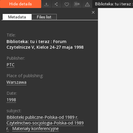
Hide details
Metadata
Files list
Title:
Biblioteka: tu i teraz : Forum
Czytelnicze V, Kielce 24-27 maja 1998
Publisher:
PTC
Place of publishing:
Warszawa
Date:
1998
subject:
Biblioteki publiczne-Polska-od 1989 r.
;
Czytelnictwo-socjologia-Polska-od 1989
r.
;
Materiały konferencyjne