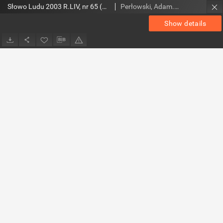
Słowo Ludu 2003 R.LIV, nr 65 (Ponidzie, Jędrzejów, Włoszczowa, Sandomierz, Staszów, Opatów)
Perłowski, Adam. Red.
Show details