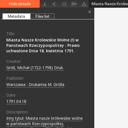
Hide details
Metadata
Files list
Title:
Miasta Nasze Krolewskie Wołne (!) w
Panstwach Rzeczypospolitey : Prawo
uchwalone Dnia 18. kwietnia 1791.
Creator:
Gröll, Michał (1722-1798) Druk.
Publisher:
Warszawa : Drukarnia M. Grölla
Date:
1791.04.18
Description:
Inny tytuł: Miasta nasze królewskie wolne
w państwach Rzeczypospolitej.
;