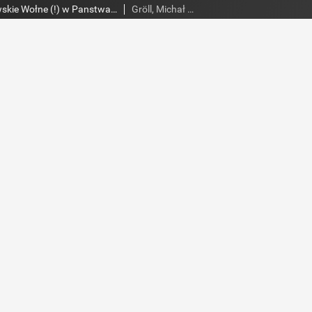
Miasta Nasze Krolewskie Wołne (!) w Panstwach Rzeczypospolitey : Prawo uchwalone Dnia 18. kwietnia 1791.
Gröll, Michał (1722-1798) Druk.