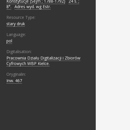
Konstytucje (Sejm ; 1788-1792)
;
24 s. ;
8°.
;
Adres wyd. wg Estr.
Resource Type:
stary druk
Language:
pol
Digitalisation:
Pracownia Działu Digitalizacji i Zbiorów
Cyfrowych WBP Kielce.
Oryginalin:
Inw. 467