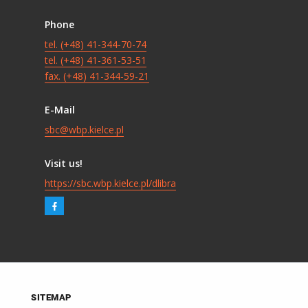
Phone
tel. (+48) 41-344-70-74
tel. (+48) 41-361-53-51
fax. (+48) 41-344-59-21
E-Mail
sbc@wbp.kielce.pl
Visit us!
https://sbc.wbp.kielce.pl/dlibra
SITEMAP