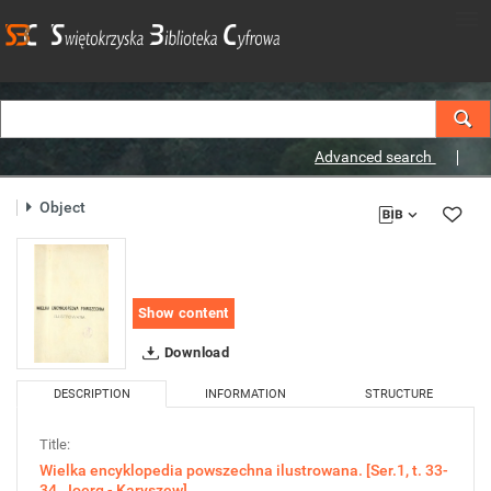
Advanced search
Object
Show content
Download
DESCRIPTION
INFORMATION
STRUCTURE
Title:
Wielka encyklopedia powszechna ilustrowana. [Ser.1, t. 33-
34, Joerg - Karyszew]