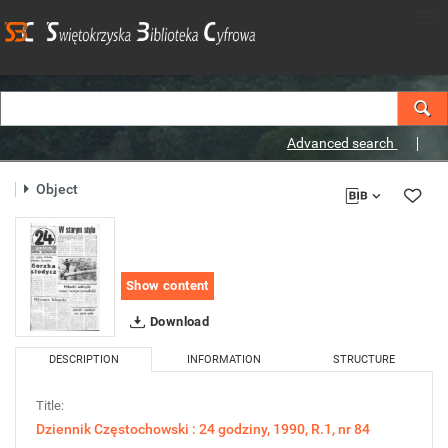
Advanced search
Object
Show content
Download
DESCRIPTION
INFORMATION
STRUCTURE
Title:
Dziennik Częstochowski : 24 godziny, 1990, R.1, nr 84