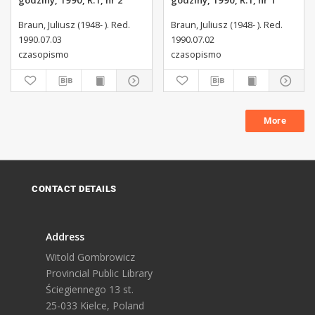
godziny, 1990, R.1, nr 2
godziny, 1990, R.1, nr 1
Braun, Juliusz (1948- ). Red.
Braun, Juliusz (1948- ). Red.
1990.07.03
1990.07.02
czasopismo
czasopismo
More
CONTACT DETAILS
Address
Witold Gombrowicz
Provincial Public Library
Ściegiennego 13 st.
25-033 Kielce, Poland