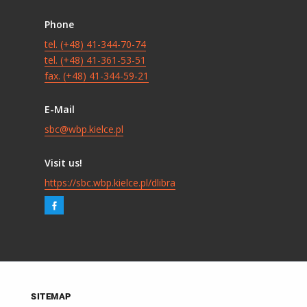
Phone
tel. (+48) 41-344-70-74
tel. (+48) 41-361-53-51
fax. (+48) 41-344-59-21
E-Mail
sbc@wbp.kielce.pl
Visit us!
https://sbc.wbp.kielce.pl/dlibra
SITEMAP