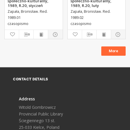
społeczno-kulturalny,
społeczno-kulturalny,
1989, R.20, styczeń
1989, R.20, luty
Zapała, Bronisław. Red.
Zapała, Bronisław. Red.
1989.01
1989.02
czasopismo
czasopismo
More
CONTACT DETAILS
Address
Witold Gombrowicz
Provincial Public Library
Ściegiennego 13 st.
25-033 Kielce, Poland