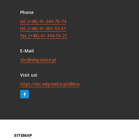
Phone
tel. (+48) 41-344-70-74
tel. (+48) 41-361-53-51
fax. (+48) 41-344-59-21
E-Mail
sbc@wbp.kielce.pl
Visit us!
https://sbc.wbp.kielce.pl/dlibra
SITEMAP