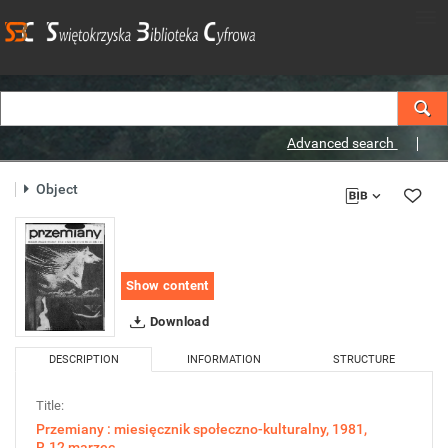
Advanced search
Object
Show content
Download
DESCRIPTION
INFORMATION
STRUCTURE
Title:
Przemiany : miesięcznik społeczno-kulturalny, 1981,
R.12,marzec