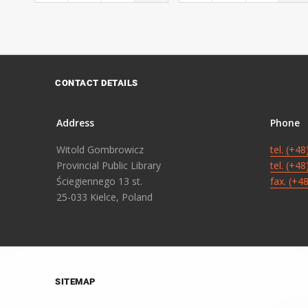
CONTACT DETAILS
Address
Phone
Witold Gombrowicz
tel. (+4
Provincial Public Library
tel. (+4
Ściegiennego 13 st.
fax. (+4
25-033 Kielce, Poland
SITEMAP