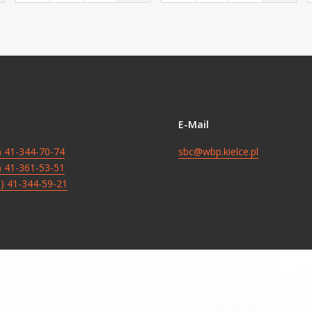
E-Mail
8) 41-344-70-74
sbc@wbp.kielce.pl
8) 41-361-53-51
8) 41-344-59-21