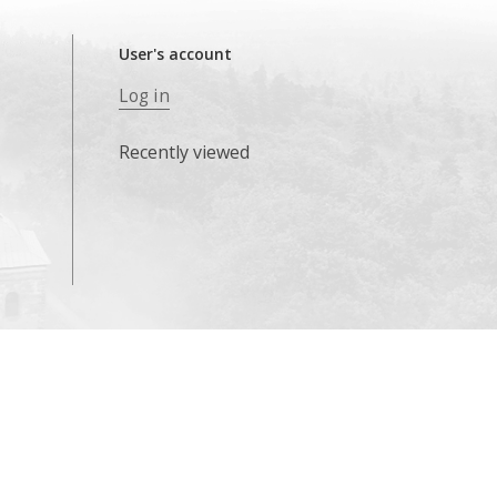
User's account
Log in
Recently viewed