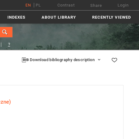
EN
PL
Contrast
Login
Share
INDEXES
ABOUT LIBRARY
RECENTLY VIEWED
?
Download bibliography description
czne)