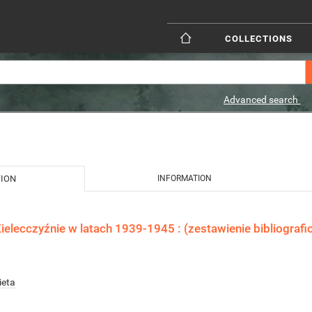
COLLECTIONS
Advanced search
TION
INFORMATION
ielecczyźnie w latach 1939-1945 : (zestawienie bibliografi
ieta