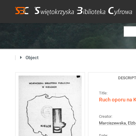
Object
DESCRIP
Title:
Ruch oporu na K
Creator:
Marciszewska, Elżb
Date: