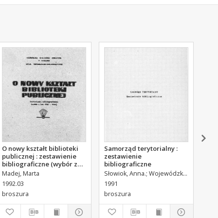
O nowy kształt biblioteki
Samorząd terytorialny :
Gen
publicznej : zestawienie
zestawienie
Sik
bibliograficzne (wybór z
bibliograficzne
prz
lat 1990-1991)
pod
Madej, Marta
Durlik, Elżbieta. Oprac.
Słowiok, Anna.
Wojewódzka Biblioteka Publiczna w Kielcach. Dział Informacyjno-Bibliograficzny.
197
1992.03
1991
[198
Bibl
broszura
broszura
bro
Pols
Hist
Zaw