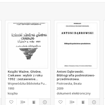
Książki Ważne, Głośne,
Antoni Dąbrowski.
Ciekawe : wybór z roku
Bibliografia podmiotowo-
1992 : zestawienie
przedmiotowa.
bibliograficzne
Wojewódzka Biblioteka Publiczna (Kielce). Dział Informacyjno-Bibliograficzny.
Piotrowska, Beata
Durlik, Elżbieta. Oprac.
1993
2009
książka
dokument elektroniczny