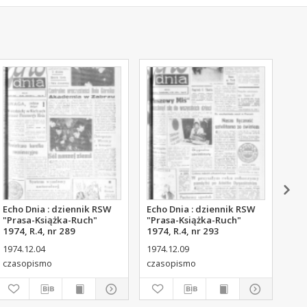
Echo Dnia : dziennik RSW
Echo Dnia : dziennik RSW
Ech
"Prasa-Książka-Ruch"
"Prasa-Książka-Ruch"
"Pr
1974, R.4, nr 289
1974, R.4, nr 293
197
1974.12.04
1974.12.09
197
czasopismo
czasopismo
cza