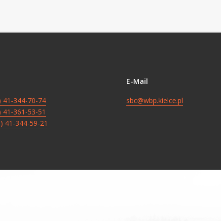
E-Mail
8) 41-344-70-74
sbc@wbp.kielce.pl
8) 41-361-53-51
8) 41-344-59-21