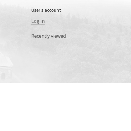
User's account
Log in
Recently viewed