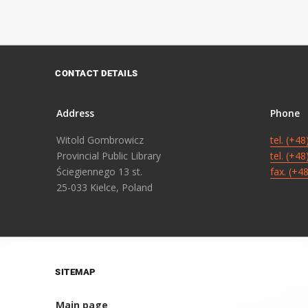
CONTACT DETAILS
Address
Phone
Witold Gombrowicz
tel. (+4
Provincial Public Library
tel. (+4
Ściegiennego 13 st.
fax. (+4
25-033 Kielce, Poland
SITEMAP
Main page