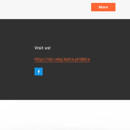
More
Visit us!
https://sbc.wbp.kielce.pl/dlibra