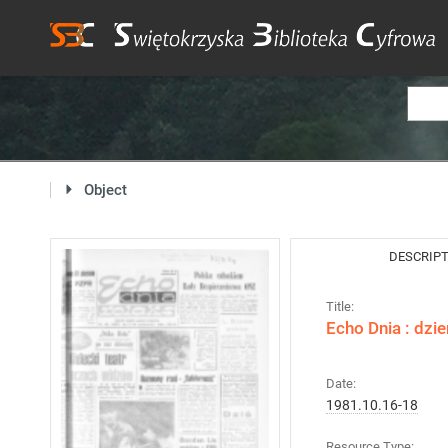
Object
DESCRIP
Title:
Echo Dnia : dzi
Date:
1981.10.16-18
Resource Type: