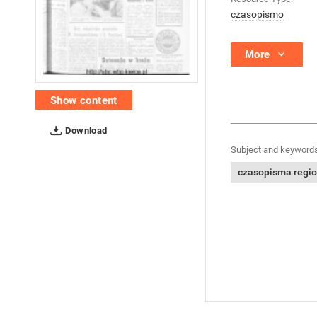
czasopismo
More
Show content
Download
Subject and keywords
czasopisma regi