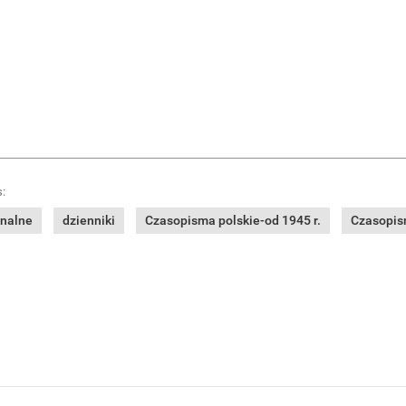
:
onalne
dzienniki
Czasopisma polskie-od 1945 r.
Czasopism