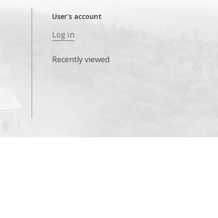
User's account
Log in
Recently viewed