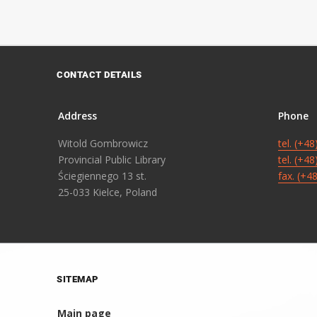
CONTACT DETAILS
Address
Phone
Witold Gombrowicz
tel. (+4
Provincial Public Library
tel. (+4
Ściegiennego 13 st.
fax. (+4
25-033 Kielce, Poland
SITEMAP
Main page