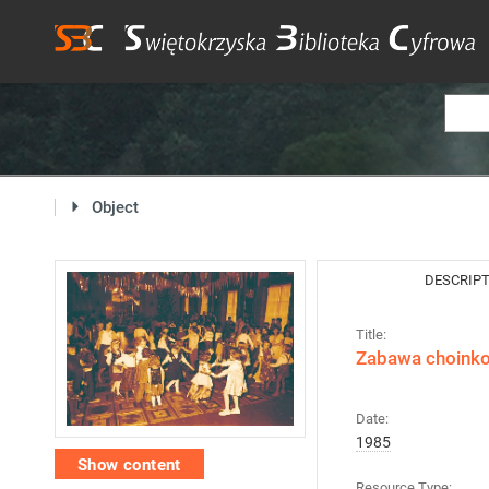
Object
DESCRIP
Title:
Zabawa choinko
Date:
1985
Show content
Resource Type: