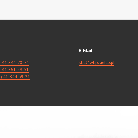
E-Mail
8) 41-344-70-74
sbc@wbp.kielce.pl
8) 41-361-53-51
8) 41-344-59-21