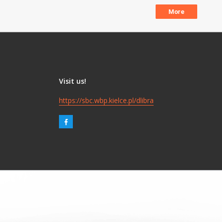
More
Visit us!
https://sbc.wbp.kielce.pl/dlibra