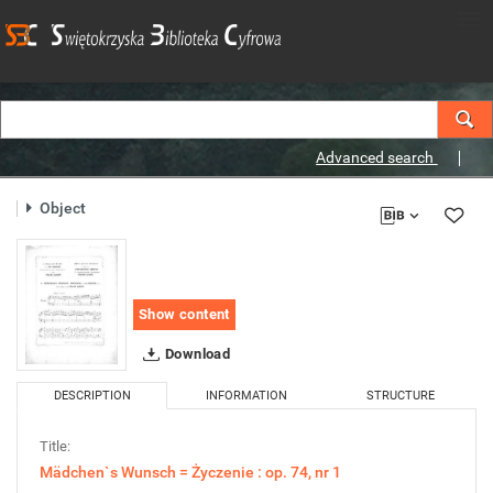
Advanced search
Object
Show content
Download
DESCRIPTION
INFORMATION
STRUCTURE
Title:
Mädchen`s Wunsch = Życzenie : op. 74, nr 1