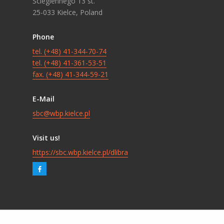
Ściegiennego 13 st.
25-033 Kielce, Poland
Phone
tel. (+48) 41-344-70-74
tel. (+48) 41-361-53-51
fax. (+48) 41-344-59-21
E-Mail
sbc@wbp.kielce.pl
Visit us!
https://sbc.wbp.kielce.pl/dlibra