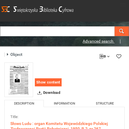
Advanced search
Object
Show content
Download
DESCRIPTION
INFORMATION
STRUCTURE
Title:
Słowo Ludu : organ Komitetu Wojewódzkiego Polskiej
Zjednoczonej Partii Robotniczej, 1950, R.2, nr 267