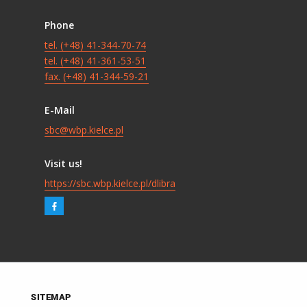
Phone
tel. (+48) 41-344-70-74
tel. (+48) 41-361-53-51
fax. (+48) 41-344-59-21
E-Mail
sbc@wbp.kielce.pl
Visit us!
https://sbc.wbp.kielce.pl/dlibra
SITEMAP