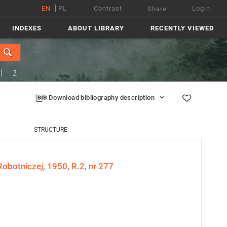
EN
PL
Contrast
Login
Share
INDEXES
ABOUT LIBRARY
RECENTLY VIEWED
?
Download bibliography description
STRUCTURE
obotniczej, 1950, R.2, nr 277