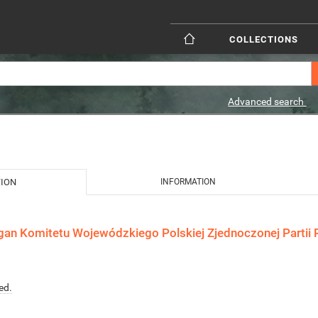
COLLECTIONS
Advanced search
TION
INFORMATION
gan Komitetu Wojewódzkiego Polskiej Zjednoczonej Partii R
ed.