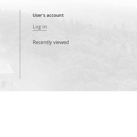
User's account
Log in
Recently viewed