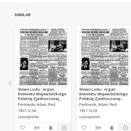
SIMILAR
Słowo Ludu : organ
Słowo Ludu : organ
Komitetu Wojewódzkiego
Komitetu Wojewódzkiego
Polskiej Zjednoczonej
Polskiej Zjednoczonej
Partii Robotniczej, 1951,
Partii Robotniczej, 1951,
Perłowski, Adam. Red.
Perłowski, Adam. Red.
R.3, nr 313
R.3, nr 312
1951.12.04
1951.12.03
czasopismo
czasopismo