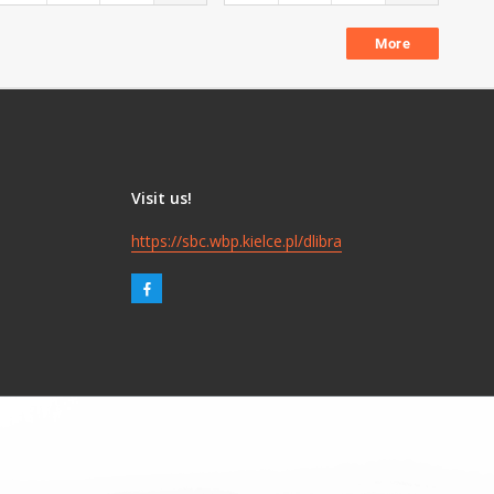
More
Visit us!
https://sbc.wbp.kielce.pl/dlibra