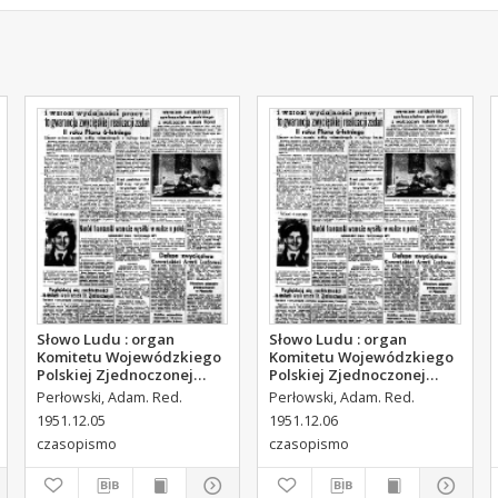
Słowo Ludu : organ
Słowo Ludu : organ
Komitetu Wojewódzkiego
Komitetu Wojewódzkiego
Polskiej Zjednoczonej
Polskiej Zjednoczonej
Partii Robotniczej, 1951,
Partii Robotniczej, 1951,
Perłowski, Adam. Red.
Perłowski, Adam. Red.
R.3, nr 314
R.3, nr 315
1951.12.05
1951.12.06
czasopismo
czasopismo