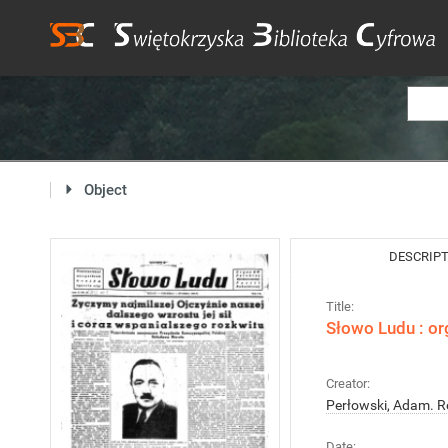
Object
DESCRIP
Title:
Słowo Ludu : or
Creator:
Perłowski, Adam. R
Date: