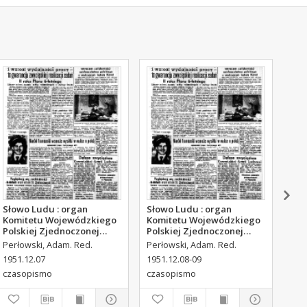
Słowo Ludu : organ
Słowo Ludu : organ
Sło
Komitetu Wojewódzkiego
Komitetu Wojewódzkiego
Kom
Polskiej Zjednoczonej
Polskiej Zjednoczonej
Pol
Partii Robotniczej, 1951,
Partii Robotniczej, 1951,
Par
Perłowski, Adam. Red.
Perłowski, Adam. Red.
Per
R.3, nr 316
R.3, nr 317
R.3
1951.12.07
1951.12.08-09
195
czasopismo
czasopismo
cza