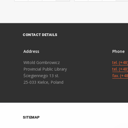
CONTACT DETAILS
Address
Phone
Witold Gombrowicz
tel. (+4
Provincial Public Library
tel. (+4
Ściegiennego 13 st.
fax. (+4
25-033 Kielce, Poland
SITEMAP