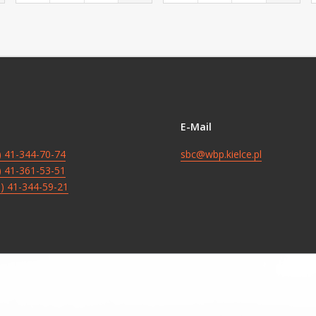
E-Mail
8) 41-344-70-74
sbc@wbp.kielce.pl
8) 41-361-53-51
8) 41-344-59-21