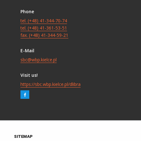
Phone
tel. (+48) 41-344-70-74
tel. (+48) 41-361-53-51
fax. (+48) 41-344-59-21
E-Mail
sbc@wbp.kielce.pl
Visit us!
https://sbc.wbp.kielce.pl/dlibra
SITEMAP