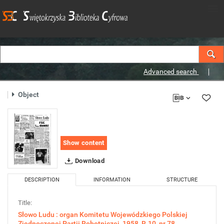
Advanced search
Object
Show content
Download
DESCRIPTION
INFORMATION
STRUCTURE
Title:
Słowo Ludu : organ Komitetu Wojewódzkiego Polskiej
Zjednoczonej Partii Robotniczej, 1958, R.10, nr 78