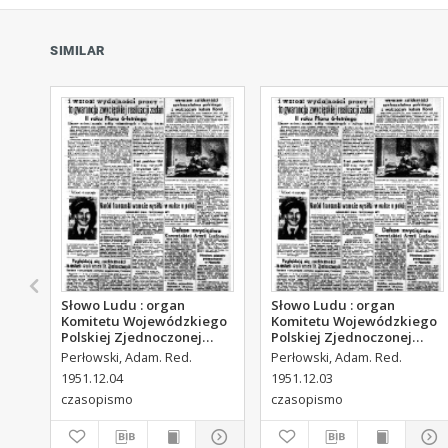
SIMILAR
Słowo Ludu : organ
Słowo Ludu : organ
Komitetu Wojewódzkiego
Komitetu Wojewódzkiego
Polskiej Zjednoczonej
Polskiej Zjednoczonej
Partii Robotniczej, 1951,
Partii Robotniczej, 1951,
Perłowski, Adam. Red.
Perłowski, Adam. Red.
R.3, nr 313
R.3, nr 312
1951.12.04
1951.12.03
czasopismo
czasopismo