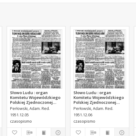
Słowo Ludu : organ
Słowo Ludu : organ
Komitetu Wojewódzkiego
Komitetu Wojewódzkiego
Polskiej Zjednoczonej
Polskiej Zjednoczonej
Partii Robotniczej, 1951,
Partii Robotniczej, 1951,
Perłowski, Adam. Red.
Perłowski, Adam. Red.
R.3, nr 314
R.3, nr 315
1951.12.05
1951.12.06
czasopismo
czasopismo