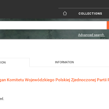
COLLECTIONS
Advanced search
TION
INFORMATION
gan Komitetu Wojewódzkiego Polskiej Zjednoczonej Partii R
ed.