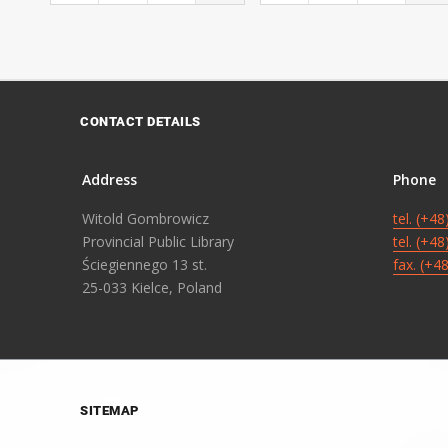
CONTACT DETAILS
Address
Phone
Witold Gombrowicz
tel. (+4
Provincial Public Library
tel. (+4
Ściegiennego 13 st.
fax. (+4
25-033 Kielce, Poland
SITEMAP