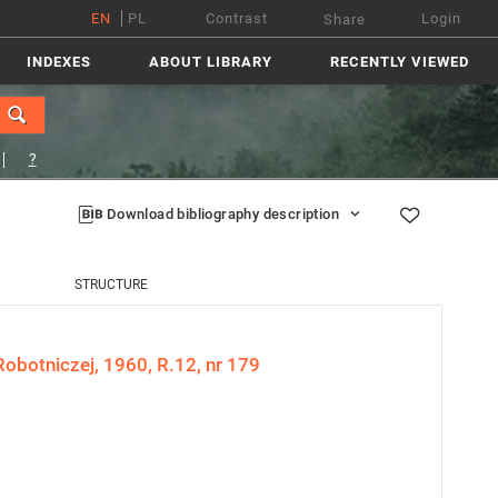
EN
PL
Contrast
Login
Share
INDEXES
ABOUT LIBRARY
RECENTLY VIEWED
?
Download bibliography description
STRUCTURE
obotniczej, 1960, R.12, nr 179