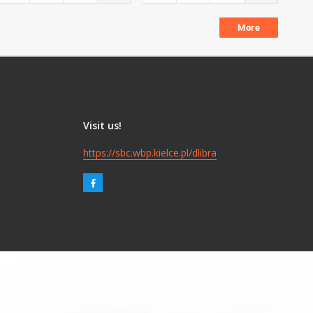
More
Visit us!
https://sbc.wbp.kielce.pl/dlibra