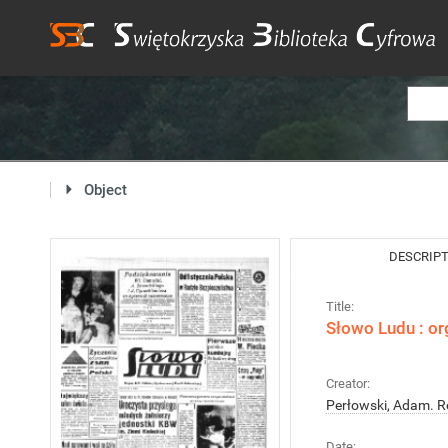
Object
DESCRIP
Title:
Słowo Ludu : or
Creator:
Perłowski, Adam. R
Date: