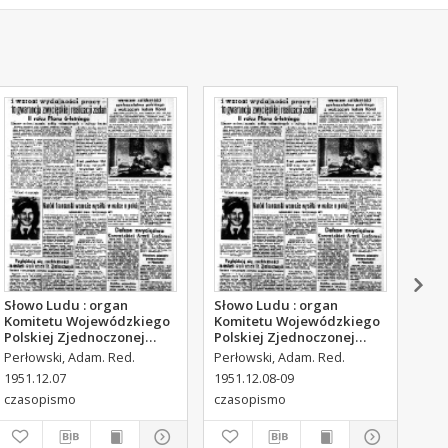
Słowo Ludu : organ
Słowo Ludu : organ
Sło
Komitetu Wojewódzkiego
Komitetu Wojewódzkiego
Kom
Polskiej Zjednoczonej
Polskiej Zjednoczonej
Pol
Partii Robotniczej, 1951,
Partii Robotniczej, 1951,
Par
Perłowski, Adam. Red.
Perłowski, Adam. Red.
Per
R.3, nr 316
R.3, nr 317
R.3
1951.12.07
1951.12.08-09
195
czasopismo
czasopismo
cza