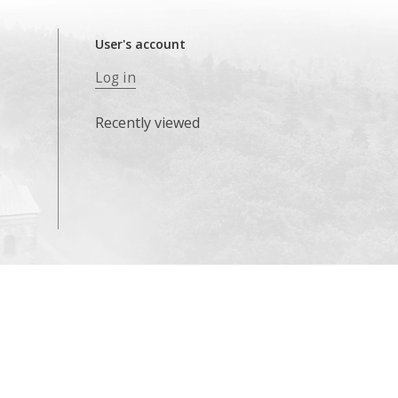
User's account
Log in
Recently viewed