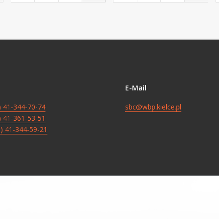
E-Mail
8) 41-344-70-74
sbc@wbp.kielce.pl
8) 41-361-53-51
8) 41-344-59-21