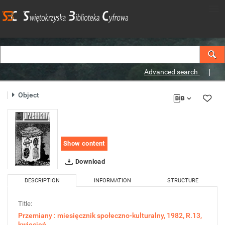
Advanced search
Object
Show content
Download
DESCRIPTION
INFORMATION
STRUCTURE
Title:
Przemiany : miesięcznik społeczno-kulturalny, 1982, R.13,
kwiecień