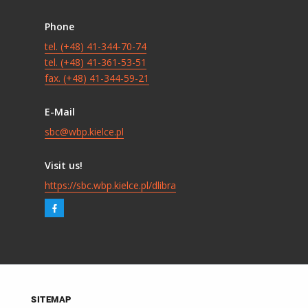
Phone
tel. (+48) 41-344-70-74
tel. (+48) 41-361-53-51
fax. (+48) 41-344-59-21
E-Mail
sbc@wbp.kielce.pl
Visit us!
https://sbc.wbp.kielce.pl/dlibra
SITEMAP