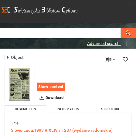
Advanced search
Object
Show content
Download
DESCRIPTION
INFORMATION
STRUCTURE
Title:
Słowo Ludu,1993 R.XLIV, nr 287 (wydanie radomskie)