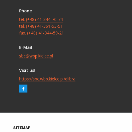
Phone
tel. (+48) 41-344-70-74
tel. (+48) 41-361-53-51
fax. (+48) 41-344-59-21
E-Mail
sbc@wbp.kielce.pl
Visit us!
https://sbc.wbp.kielce.pl/dlibra
SITEMAP