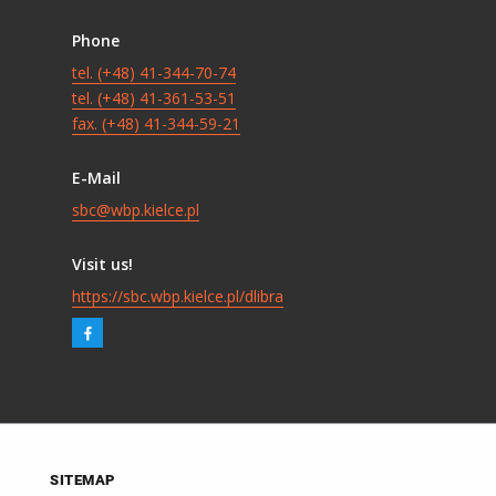
Phone
tel. (+48) 41-344-70-74
tel. (+48) 41-361-53-51
fax. (+48) 41-344-59-21
E-Mail
sbc@wbp.kielce.pl
Visit us!
https://sbc.wbp.kielce.pl/dlibra
SITEMAP