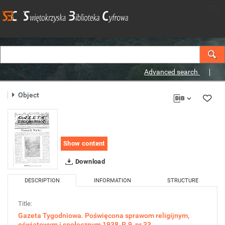
Advanced search
Object
Show content
Download
DESCRIPTION
INFORMATION
STRUCTURE
Title:
Gazeta Tygodniowa. Poświęcona sprawom religijnym,
oświatowym i społecznym,1938, R.9, nr 33