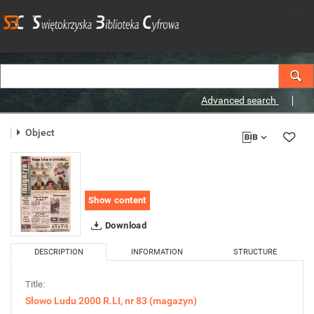
Advanced search
Object
Show content
Download
DESCRIPTION
INFORMATION
STRUCTURE
Title:
Słowo Ludu 2000 R.LI, nr 83 (magazyn)