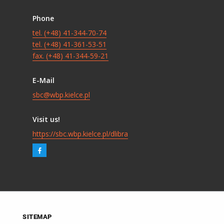
Phone
tel. (+48) 41-344-70-74
tel. (+48) 41-361-53-51
fax. (+48) 41-344-59-21
E-Mail
sbc@wbp.kielce.pl
Visit us!
https://sbc.wbp.kielce.pl/dlibra
SITEMAP