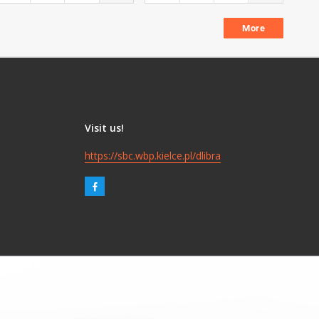
More
Visit us!
https://sbc.wbp.kielce.pl/dlibra