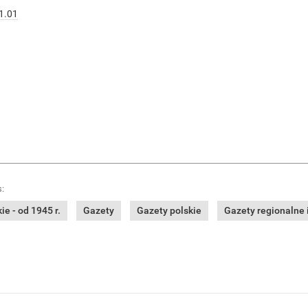
1.01
:
e - od 1945 r.
Gazety
Gazety polskie
Gazety regionalne i