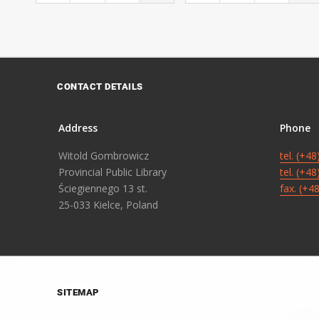
CONTACT DETAILS
Address
Phone
Witold Gombrowicz
tel. (+4
Provincial Public Library
tel. (+4
Ściegiennego 13 st.
fax. (+4
25-033 Kielce, Poland
SITEMAP