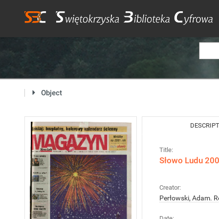
Object
DESCRIP
Title:
Słowo Ludu 2000
Creator:
Perłowski, Adam. R
Date: