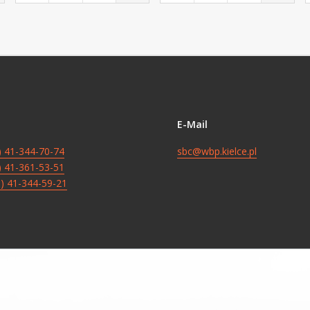
E-Mail
8) 41-344-70-74
sbc@wbp.kielce.pl
8) 41-361-53-51
8) 41-344-59-21