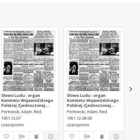
Słowo Ludu : organ
Słowo Ludu : organ
Sło
Komitetu Wojewódzkiego
Komitetu Wojewódzkiego
Kom
Polskiej Zjednoczonej
Polskiej Zjednoczonej
Pol
Partii Robotniczej, 1951,
Partii Robotniczej, 1951,
Par
Perłowski, Adam. Red.
Perłowski, Adam. Red.
Per
R.3, nr 316
R.3, nr 317
R.3
1951.12.07
1951.12.08-09
195
czasopismo
czasopismo
cza