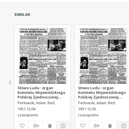
SIMILAR
Słowo Ludu : organ
Słowo Ludu : organ
Komitetu Wojewódzkiego
Komitetu Wojewódzkiego
Polskiej Zjednoczonej
Polskiej Zjednoczonej
Partii Robotniczej, 1951,
Partii Robotniczej, 1951,
Perłowski, Adam. Red.
Perłowski, Adam. Red.
R.3, nr 313
R.3, nr 312
1951.12.04
1951.12.03
czasopismo
czasopismo