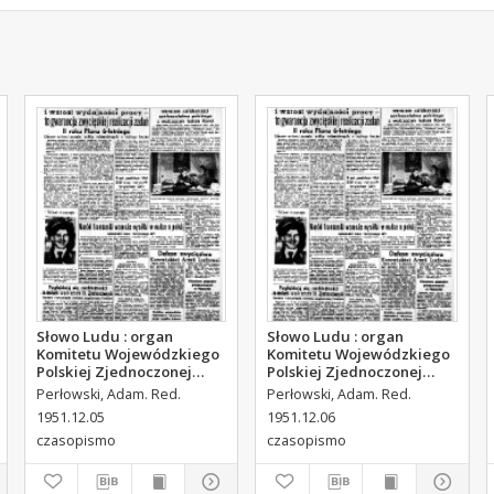
Słowo Ludu : organ
Słowo Ludu : organ
Komitetu Wojewódzkiego
Komitetu Wojewódzkiego
Polskiej Zjednoczonej
Polskiej Zjednoczonej
Partii Robotniczej, 1951,
Partii Robotniczej, 1951,
Perłowski, Adam. Red.
Perłowski, Adam. Red.
R.3, nr 314
R.3, nr 315
1951.12.05
1951.12.06
czasopismo
czasopismo