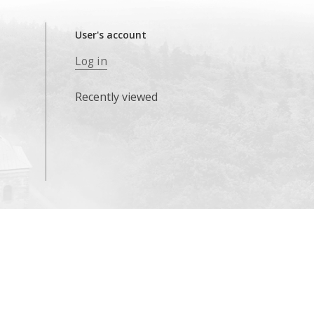
User's account
Log in
Recently viewed