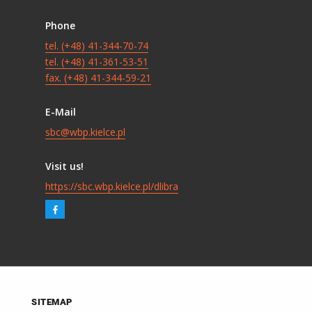
Phone
tel. (+48) 41-344-70-74
tel. (+48) 41-361-53-51
fax. (+48) 41-344-59-21
E-Mail
sbc@wbp.kielce.pl
Visit us!
https://sbc.wbp.kielce.pl/dlibra
SITEMAP