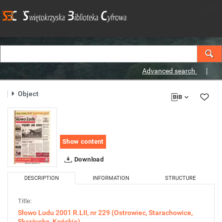
Advanced search
Object
Show content
Download
DESCRIPTION
INFORMATION
STRUCTURE
Title:
Słowo Ludu 2001 R.LII, nr 229 (Ostrowiec, Starachowice,
Skarżysko, Końskie)