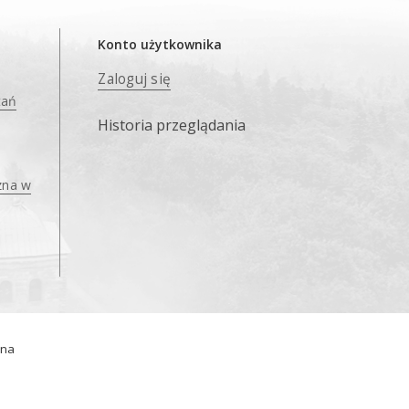
Konto użytkownika
Zaloguj się
tań
Historia przeglądania
zna w
ana