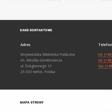
DANE KONTAKTOWE
Adres
Telefon
Wojewódzka Biblioteka Publiczna
tel. (+4
im. Witolda Gombrowicza
tel. (+4
ul. Ściegiennego 13
fax. (+4
25-033 Kielce, Polska
MAPA STRONY