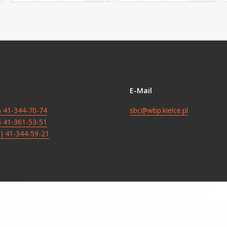
E-Mail
8) 41-344-70-74
sbc@wbp.kielce.pl
8) 41-361-53-51
8) 41-344-59-21