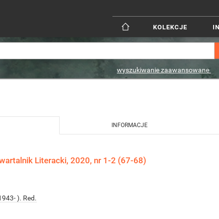
KOLEKCJE
I
wyszukiwanie zaawansowane
INFORMACJE
artalnik Literacki, 2020, nr 1-2 (67-68)
1943- ). Red.