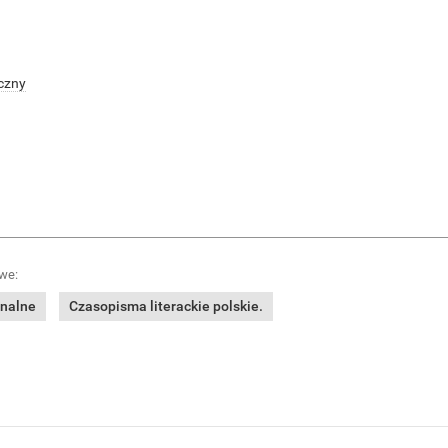
czny
we:
onalne
Czasopisma literackie polskie.