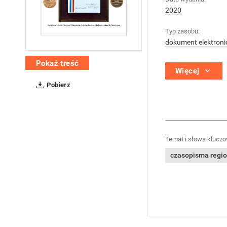
2020
Typ zasobu:
dokument elektroni
Pokaż treść
Więcej
Pobierz
Temat i słowa kluczo
czasopisma regi