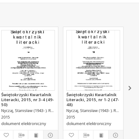
Świętokrzyski Kwartalnik
Świętokrzyski Kwartalnik
Świ
Literacki, 2015, nr 3-4 (49-
Literacki, 2015, nr 1-2 (47-
Lit
50)
48)
54)
Nyczaj, Stanisław (1943- ). Red.
Nyczaj, Stanisław (1943- ). Red.
2015
2015
201
dokument elektroniczny
dokument elektroniczny
dok