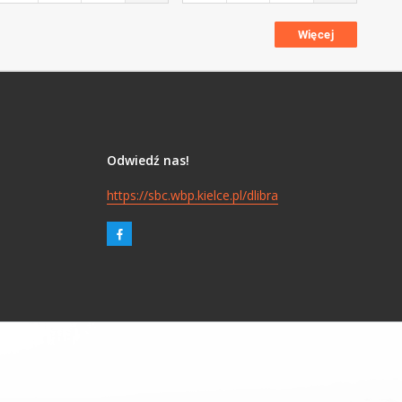
Więcej
Odwiedź nas!
https://sbc.wbp.kielce.pl/dlibra