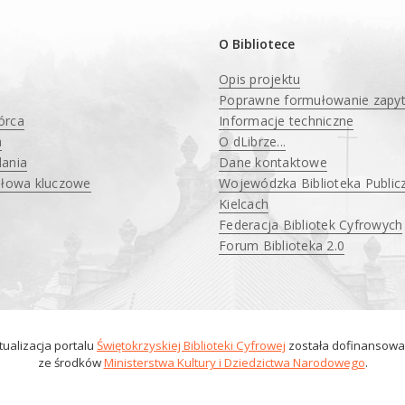
O Bibliotece
Opis projektu
Poprawne formułowanie zapy
órca
Informacje techniczne
a
O dLibrze...
ania
Dane kontaktowe
słowa kluczowe
Wojewódzka Biblioteka Public
Kielcach
Federacja Bibliotek Cyfrowych
Forum Biblioteka 2.0
tualizacja portalu
Świętokrzyskiej Biblioteki Cyfrowej
została dofinansow
ze środków
Ministerstwa Kultury i Dziedzictwa Narodowego
.