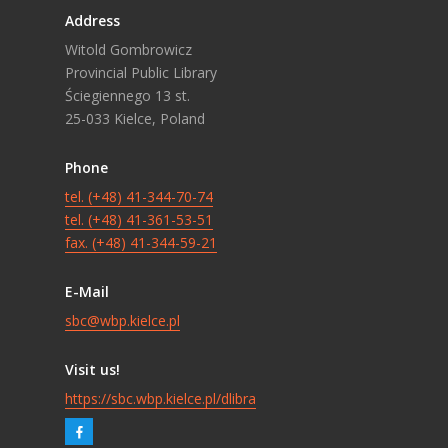
Address
Witold Gombrowicz
Provincial Public Library
Ściegiennego 13 st.
25-033 Kielce, Poland
Phone
tel. (+48) 41-344-70-74
tel. (+48) 41-361-53-51
fax. (+48) 41-344-59-21
E-Mail
sbc@wbp.kielce.pl
Visit us!
https://sbc.wbp.kielce.pl/dlibra