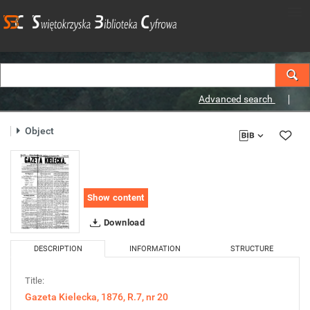
Advanced search
Object
Show content
Download
DESCRIPTION
INFORMATION
STRUCTURE
Title:
Gazeta Kielecka, 1876, R.7, nr 20