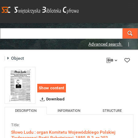
Advanced search
Object
Show content
Download
DESCRIPTION
INFORMATION
STRUCTURE
Title:
Słowo Ludu : organ Komitetu Wojewódzkiego Polskiej
Zjednoczonej Partii Robotniczej, 1950, R.2, nr 202