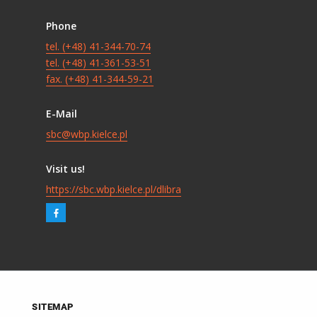
Phone
tel. (+48) 41-344-70-74
tel. (+48) 41-361-53-51
fax. (+48) 41-344-59-21
E-Mail
sbc@wbp.kielce.pl
Visit us!
https://sbc.wbp.kielce.pl/dlibra
SITEMAP