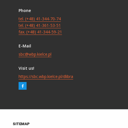
Phone
tel. (+48) 41-344-70-74
tel. (+48) 41-361-53-51
fax. (+48) 41-344-59-21
E-Mail
sbc@wbp.kielce.pl
Visit us!
https://sbc.wbp.kielce.pl/dlibra
SITEMAP