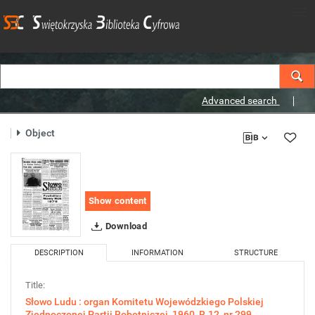
Advanced search
Object
Show content
Download
DESCRIPTION
INFORMATION
STRUCTURE
Title:
Słowo Ludu : organ Komitetu Wojewódzkiego Polskiej
Zjednoczonej Partii Robotniczej, 1960, R.12, nr 299