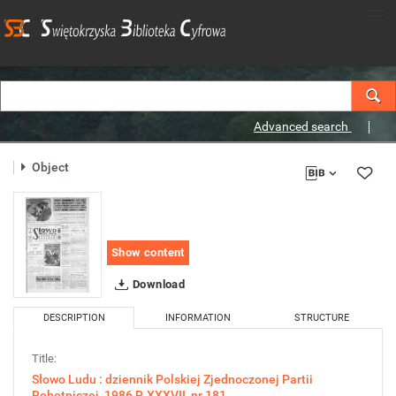
Advanced search
Object
Show content
Download
DESCRIPTION
INFORMATION
STRUCTURE
Title:
Słowo Ludu : dziennik Polskiej Zjednoczonej Partii
Robotniczej, 1986 R.XXXVII, nr 181