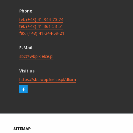
Phone
tel. (+48) 41-344-70-74
tel. (+48) 41-361-53-51
fax. (+48) 41-344-59-21
E-Mail
sbc@wbp.kielce.pl
Visit us!
https://sbc.wbp.kielce.pl/dlibra
SITEMAP