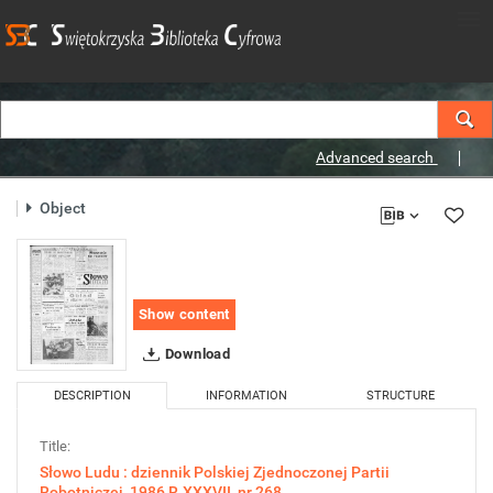
Advanced search
Object
Show content
Download
DESCRIPTION
INFORMATION
STRUCTURE
Title:
Słowo Ludu : dziennik Polskiej Zjednoczonej Partii
Robotniczej, 1986 R.XXXVII, nr 268