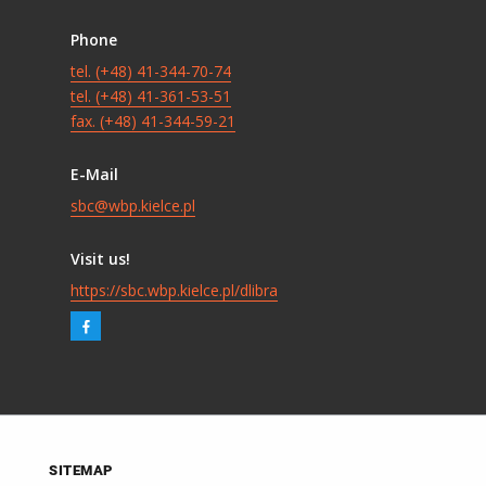
Phone
tel. (+48) 41-344-70-74
tel. (+48) 41-361-53-51
fax. (+48) 41-344-59-21
E-Mail
sbc@wbp.kielce.pl
Visit us!
https://sbc.wbp.kielce.pl/dlibra
SITEMAP