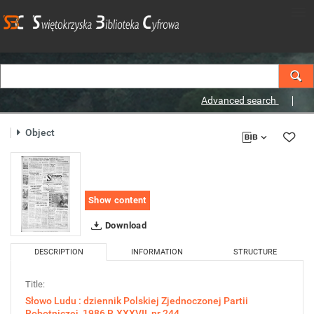
Advanced search
Object
Show content
Download
DESCRIPTION
INFORMATION
STRUCTURE
Title:
Słowo Ludu : dziennik Polskiej Zjednoczonej Partii
Robotniczej, 1986 R.XXXVII, nr 244