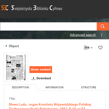
Advanced search
Object
Show content
Download
DESCRIPTION
INFORMATION
STRUCTURE
Title:
Słowo Ludu : organ Komitetu Wojewódzkiego Polskiej
Zjednoczonej Partii Robotniczej, 1967, R.19, nr 53