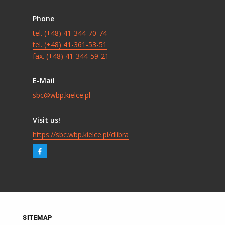
Phone
tel. (+48) 41-344-70-74
tel. (+48) 41-361-53-51
fax. (+48) 41-344-59-21
E-Mail
sbc@wbp.kielce.pl
Visit us!
https://sbc.wbp.kielce.pl/dlibra
SITEMAP