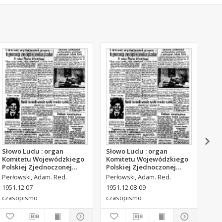
Słowo Ludu : organ
Słowo Ludu : organ
Sło
Komitetu Wojewódzkiego
Komitetu Wojewódzkiego
Kom
Polskiej Zjednoczonej
Polskiej Zjednoczonej
Pol
Partii Robotniczej, 1951,
Partii Robotniczej, 1951,
Par
Perłowski, Adam. Red.
Perłowski, Adam. Red.
Per
R.3, nr 316
R.3, nr 317
R.3
1951.12.07
1951.12.08-09
195
czasopismo
czasopismo
cza