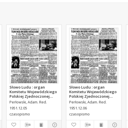
Słowo Ludu : organ
Słowo Ludu : organ
Komitetu Wojewódzkiego
Komitetu Wojewódzkiego
Polskiej Zjednoczonej
Polskiej Zjednoczonej
Partii Robotniczej, 1951,
Partii Robotniczej, 1951,
Perłowski, Adam. Red.
Perłowski, Adam. Red.
R.3, nr 314
R.3, nr 315
1951.12.05
1951.12.06
czasopismo
czasopismo