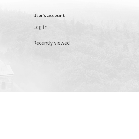
User's account
Log in
Recently viewed