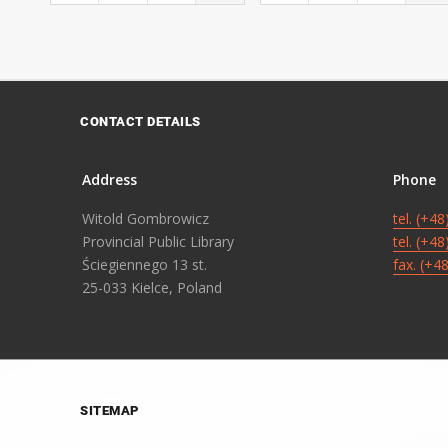
CONTACT DETAILS
Address
Phone
Witold Gombrowicz
tel. (+4
Provincial Public Library
tel. (+4
Ściegiennego 13 st.
fax. (+4
25-033 Kielce, Poland
SITEMAP