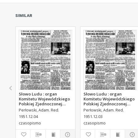
SIMILAR
Słowo Ludu : organ
Słowo Ludu : organ
Komitetu Wojewódzkiego
Komitetu Wojewódzkiego
Polskiej Zjednoczonej
Polskiej Zjednoczonej
Partii Robotniczej, 1951,
Partii Robotniczej, 1951,
Perłowski, Adam. Red.
Perłowski, Adam. Red.
R.3, nr 313
R.3, nr 312
1951.12.04
1951.12.03
czasopismo
czasopismo