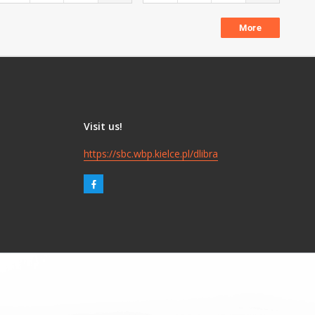
More
Visit us!
https://sbc.wbp.kielce.pl/dlibra