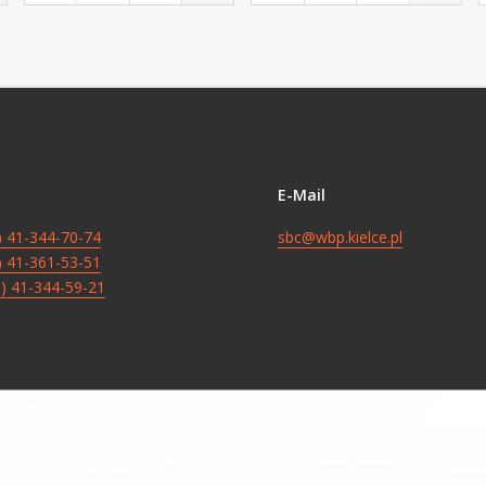
E-Mail
8) 41-344-70-74
sbc@wbp.kielce.pl
8) 41-361-53-51
8) 41-344-59-21