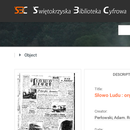
Object
DESCRIP
Title:
Słowo Ludu : or
Creator:
Perłowski, Adam. R
Date: