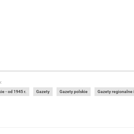
:
e - od 1945 r.
Gazety
Gazety polskie
Gazety regionalne i