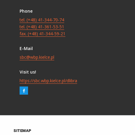
Phone
tel. (+48) 41-344-70-74
tel. (+48) 41-361-53-51
fax. (+48) 41-344-59-21
E-Mail
sbc@wbp.kielce.pl
Visit us!
https://sbc.wbp.kielce.pl/dlibra
SITEMAP