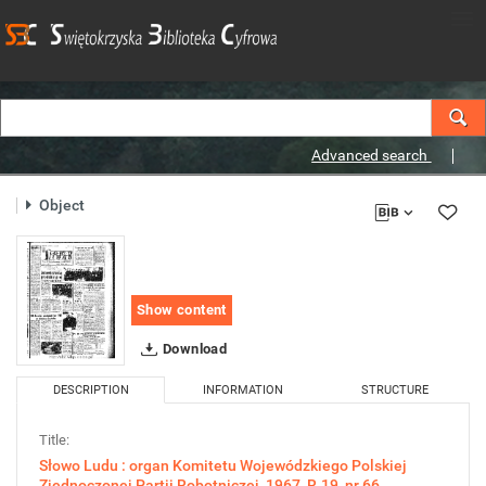
Advanced search
Object
Show content
Download
DESCRIPTION
INFORMATION
STRUCTURE
Title:
Słowo Ludu : organ Komitetu Wojewódzkiego Polskiej
Zjednoczonej Partii Robotniczej, 1967, R.19, nr 66