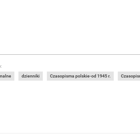
:
onalne
dzienniki
Czasopisma polskie-od 1945 r.
Czasopism