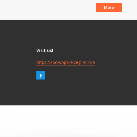
More
Visit us!
https://sbc.wbp.kielce.pl/dlibra