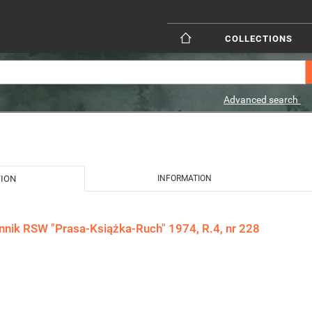
COLLECTIONS
Advanced search
TION
INFORMATION
ennik RSW "Prasa-Książka-Ruch" 1974, R.4, nr 228