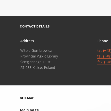
CONTACT DETAILS
Address
Phone
Witold Gombrowicz
tel. (+4
Provincial Public Library
tel. (+4
Ściegiennego 13 st.
fax. (+4
25-033 Kielce, Poland
SITEMAP
Main page