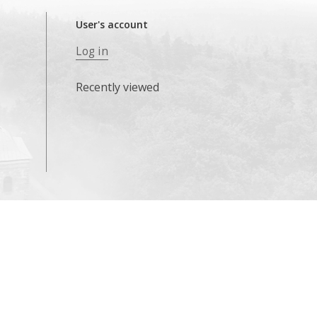
User's account
Log in
Recently viewed