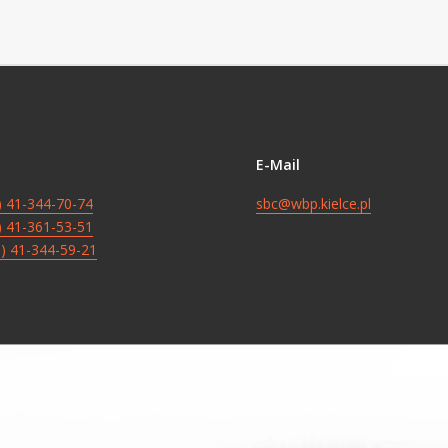
E-Mail
8) 41-344-70-74
sbc@wbp.kielce.pl
8) 41-361-53-51
8) 41-344-59-21