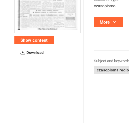
czasopismo
More
Show content
Download
Subject and keywords
czasopisma regi