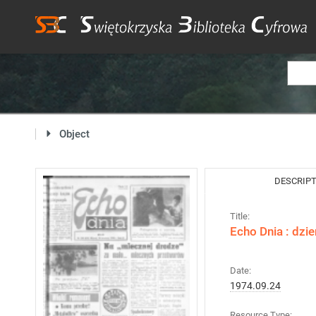
Object
DESCRIP
Title:
Echo Dnia : dzi
Date:
1974.09.24
Resource Type: