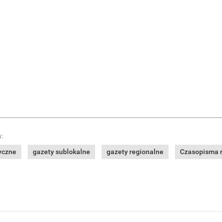
:
yczne
gazety sublokalne
gazety regionalne
Czasopisma re