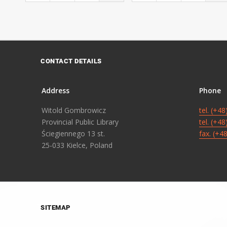
CONTACT DETAILS
Address
Phone
Witold Gombrowicz
tel. (+4
Provincial Public Library
tel. (+4
Ściegiennego 13 st.
fax. (+4
25-033 Kielce, Poland
SITEMAP