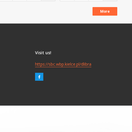
More
Visit us!
https://sbc.wbp.kielce.pl/dlibra