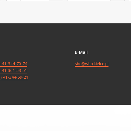
E-Mail
8) 41-344-70-74
sbc@wbp.kielce.pl
8) 41-361-53-51
8) 41-344-59-21