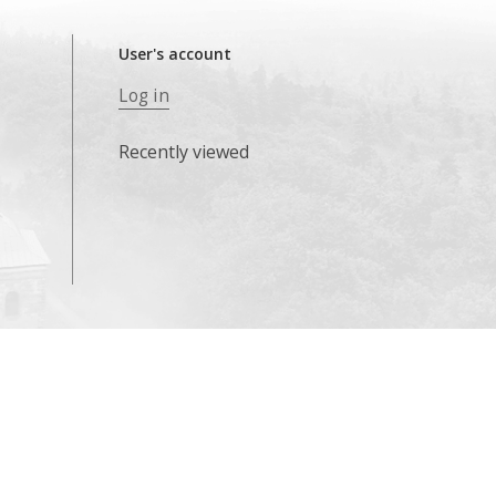
User's account
Log in
Recently viewed